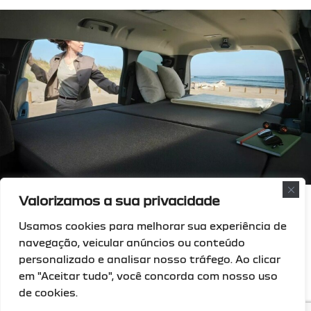
Valorizamos a sua privacidade
*válido para clientes particulares e empresas até 31/07/2026,
não acumulável com outras campanhas em vigor, no seu
Usamos cookies para melhorar sua experiência de
concessionário Silva & Santos. Não inclui montagem.
navegação, veicular anúncios ou conteúdo
personalizado e analisar nosso tráfego. Ao clicar
em "Aceitar tudo", você concorda com nosso uso
de cookies.