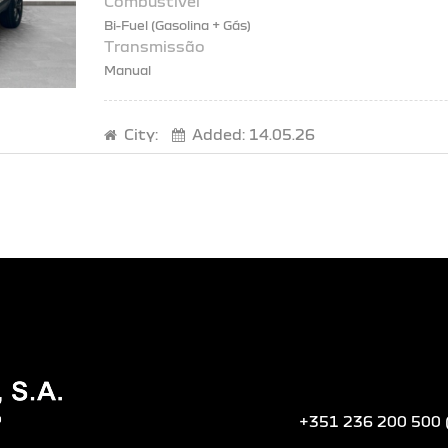
Bi-Fuel (Gasolina + Gás)
Manual
City:
Added:
14.05.26
+351 236 200 500 (