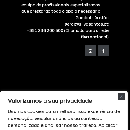
equipa de profissionais especializados
que prestarão todo o apoio necessário!
Pombal - Ansião
geral@silvasantos.pt
+351 236 200 500 (Chamada para a rede
fixa nacional)
Valorizamos a sua privacidade
© Copyright - 2026 Comsoftweb • Todos os
direitos reservados
Usamos cookies para melhorar sua experiência de
navegação, veicular anúncios ou conteúdo
Livro de Reclamações Digital
|
Resolução
personalizado e analisar nosso tráfego. Ao clicar
de Litígios
|
Política de privacidade
|