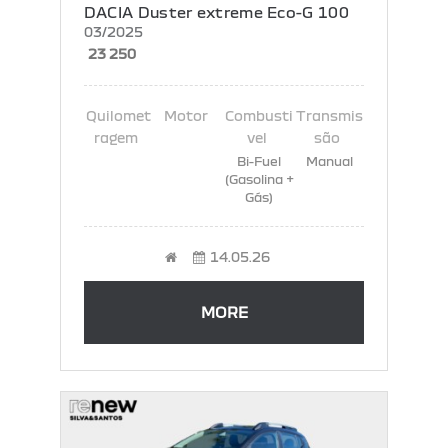
DACIA Duster extreme Eco-G 100
03/2025
23 250
Bi-Fuel
Manual
(Gasolina +
Gás)
14.05.26
MORE