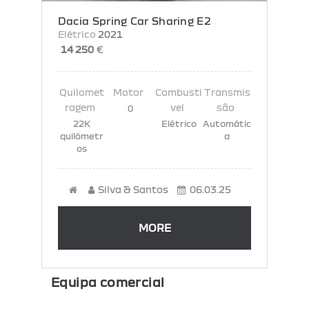
Dacia Spring Car Sharing E2
Elétrico
2021
14 250
€
0
22K
Elétrico
Automátic
quilómetr
a
os
Silva & Santos
06.03.25
MORE
Equipa comercial