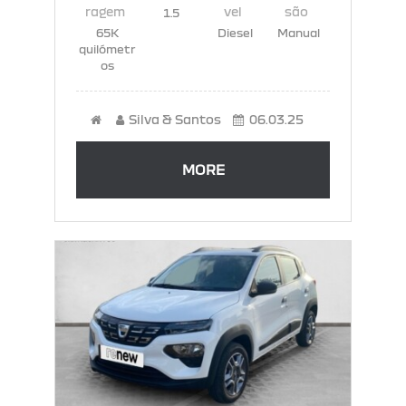
1.5
65K
Diesel
Manual
quilómetr
os
Silva & Santos
06.03.25
MORE