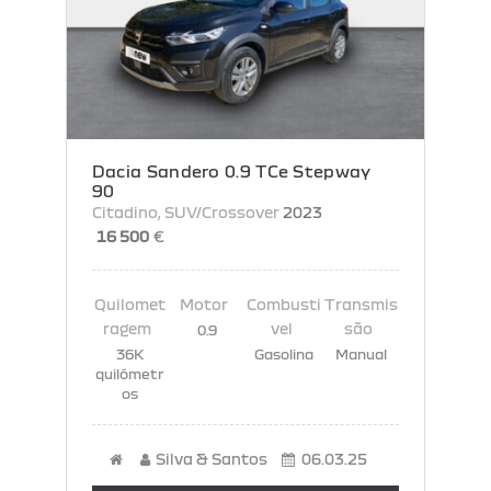
Dacia Sandero 0.9 TCe Stepway
90
Citadino
, SUV/Crossover
2023
16 500
€
0.9
36K
Gasolina
Manual
quilómetr
os
Silva & Santos
06.03.25