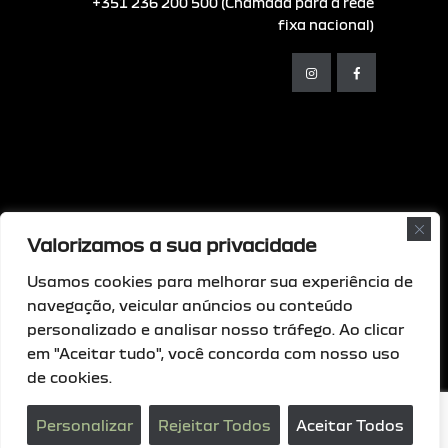
+351 236 200 500 (Chamada para a rede
fixa nacional)
Valorizamos a sua privacidade
© Copyright - 2026 Comsoftweb • Todos os
direitos reservados
Usamos cookies para melhorar sua experiência de
navegação, veicular anúncios ou conteúdo
Livro de Reclamações Digital
|
Resolução
personalizado e analisar nosso tráfego. Ao clicar
de Litígios
|
Política de privacidade
|
em "Aceitar tudo", você concorda com nosso uso
Intermediação de crédito
|
Política da
de cookies.
Qualidade
Personalizar
Rejeitar Todos
Aceitar Todos