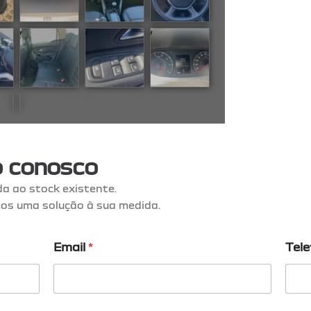
o conosco
da ao stock existente.
os uma solução à sua medida.
M
Email
*
Tel
e
n
s
a
g