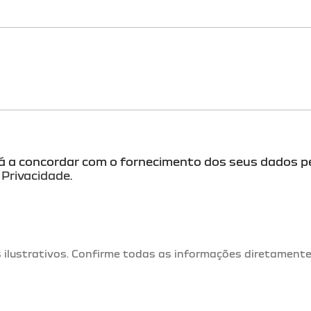
e
m
P
r
i
v
a
c
i
d
a
d
tá a concordar com o fornecimento dos seus dados pe
e
e Privacidade
.
E
m
a
i
l
 ilustrativos. Confirme todas as informações diretamente