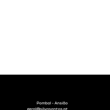
Pombal - Ansião
geral@silvasantos.pt