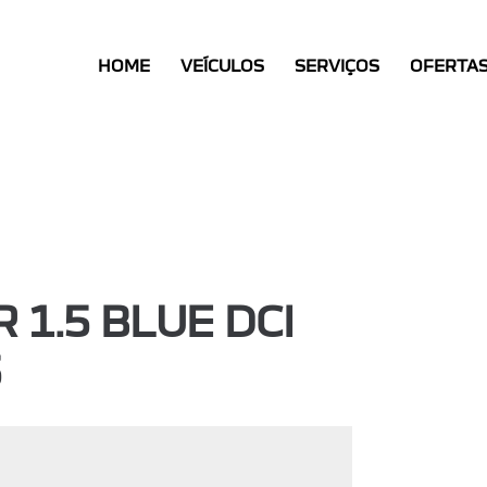
HOME
HOME
VEÍCULOS
SERVIÇOS
OFERTA
VEÍCULOS
SERVIÇOS
OFERTAS
CONTACTOS
 1.5 BLUE DCI
5