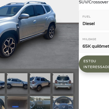
SUV/Crossover
FUEL
Diesel
MILEAGE
65K quilóme
ESTOU
INTERESSAD