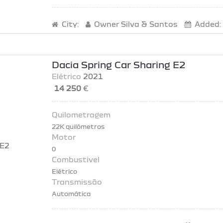
City:
Owner
Silva & Santos
Added:
Dacia Spring Car Sharing E2
Elétrico
2021
14 250
€
22K quilómetros
0
Elétrico
Automática