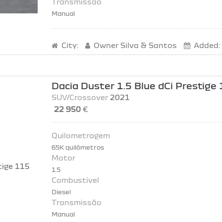
Manual
City:
Owner
Silva & Santos
Added:
Dacia Duster 1.5 Blue dCi Prestige
SUV/Crossover
2021
22 950
€
65K quilómetros
1.5
Diesel
Manual