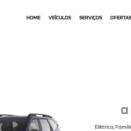
HOME
HOME
VEÍCULOS
SERVIÇOS
OFERTA
VEÍCULOS
SERVIÇOS
OFERTAS
CONTACTOS
a
Elétrico
, Famili