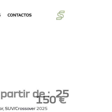
S
CONTACTOS
 partir de :
25
150
€
ar
, SUV/Crossover
2025