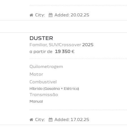
City:
Added:
20.02.25
DUSTER
Familiar
, SUV/Crossover
2025
a partir de
19 350
€
Híbrido (Gasolina + Elétrico)
Manual
City:
Added:
17.02.25