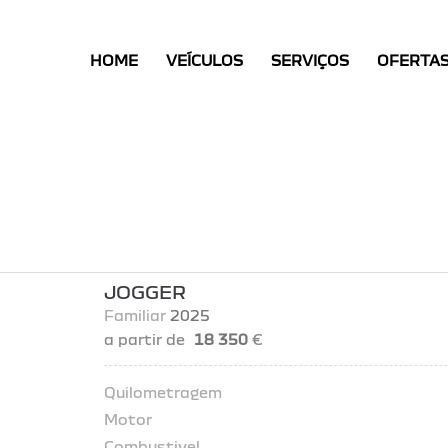
HOME
HOME
VEÍCULOS
SERVIÇOS
OFERTA
VEÍCULOS
SERVIÇOS
OFERTAS
CONTACTOS
JOGGER
Familiar
2025
a partir de
18 350
€