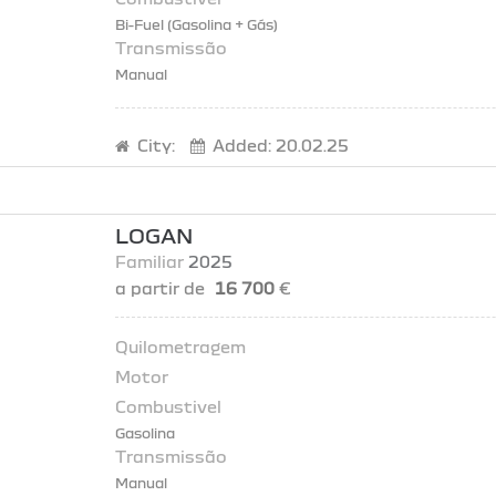
Bi-Fuel (Gasolina + Gás)
Manual
City:
Added:
20.02.25
LOGAN
Familiar
2025
a partir de
16 700
€
Gasolina
Manual