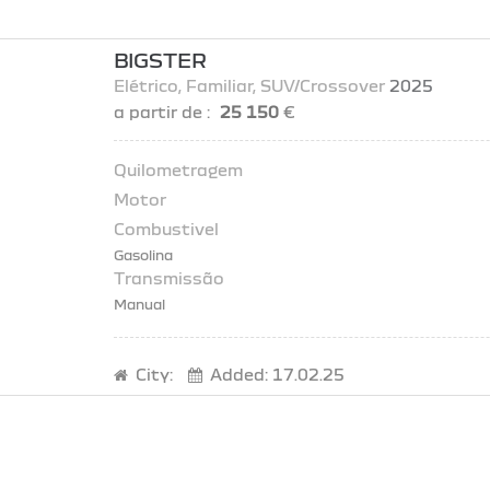
BIGSTER
Elétrico
, Familiar
, SUV/Crossover
2025
a partir de :
25 150
€
Gasolina
Manual
City:
Added:
17.02.25