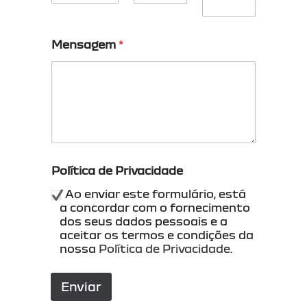
Mensagem
*
P
Política de Privacidade
o
l
Ao enviar este formulário, está
í
a concordar com o fornecimento
t
dos seus dados pessoais e a
i
aceitar os termos e condições da
c
nossa
Política de Privacidade
.
a
*
E
Enviar
m
a