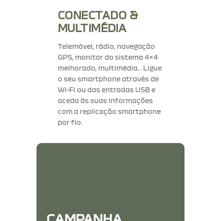
CONECTADO &
MULTIMÉDIA
Telemóvel, rádio, navegação
GPS, monitor do sistema 4×4
melhorado, multimédia… Ligue
o seu smartphone através de
Wi-Fi ou das entradas USB e
aceda às suas informações
com a replicação smartphone
por fio.
DACIA DUSTER ESSENTIAL
ECO-G
a partir de 19.990€*
CAMPANHA