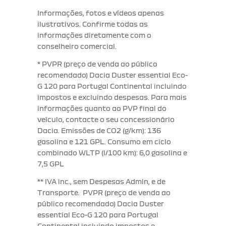
i
Informações, fotos e vídeos apenas
l
ilustrativos. Confirme todas as
informações diretamente com o
conselheiro comercial.
* PVPR (preço de venda ao público
recomendado) Dacia Duster essential Eco-
G 120 para Portugal Continental incluindo
impostos e excluindo despesas. Para mais
informações quanto ao PVP final do
veículo, contacte o seu concessionário
Dacia. Emissões de CO2 (g/km): 136
gasolina e 121 GPL. Consumo em ciclo
combinado WLTP (l/100 km): 6,0 gasolina e
7,5 GPL
** IVA inc., sem Despesas Admin, e de
Transporte. PVPR (preço de venda ao
público recomendado) Dacia Duster
essential Eco-G 120 para Portugal
Continental incluindo impostos e