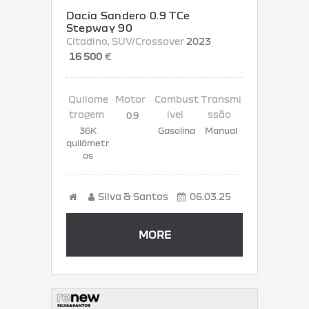
Dacia Sandero 0.9 TCe
Stepway 90
Citadino
, SUV/Crossover
2023
16 500
€
0.9
36K
Gasolina
Manual
quilómetr
os
Silva & Santos
06.03.25
MORE