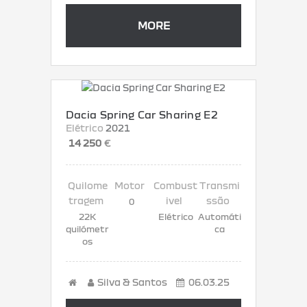
MORE
Dacia Spring Car Sharing E2
Elétrico
2021
14 250
€
0
22K
Elétrico
Automáti
quilómetr
ca
os
Silva & Santos
06.03.25