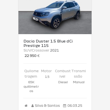
Dacia Duster 1.5 Blue dCi
Prestige 115
SUV/Crossover
2021
22 950
€
1.5
65K
Diesel
Manual
quilómetr
os
Silva & Santos
06.03.25