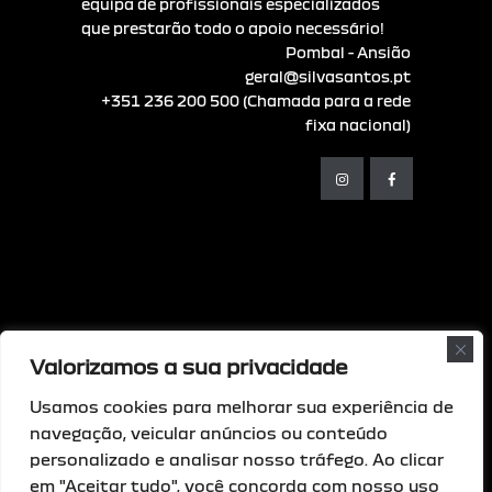
equipa de profissionais especializados
que prestarão todo o apoio necessário!
Pombal - Ansião
geral@silvasantos.pt
+351 236 200 500 (Chamada para a rede
fixa nacional)
Valorizamos a sua privacidade
© Copyright - 2026 Comsoftweb • Todos os
direitos reservados
Usamos cookies para melhorar sua experiência de
navegação, veicular anúncios ou conteúdo
Livro de Reclamações Digital
|
Resolução
personalizado e analisar nosso tráfego. Ao clicar
de Litígios
|
Política de privacidade
|
em "Aceitar tudo", você concorda com nosso uso