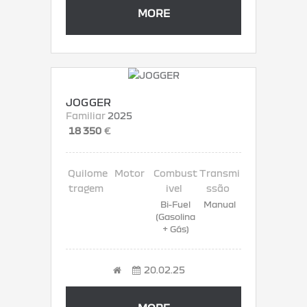
MORE
JOGGER
Familiar
2025
18 350
€
Bi-Fuel
Manual
(Gasolina
+ Gás)
20.02.25