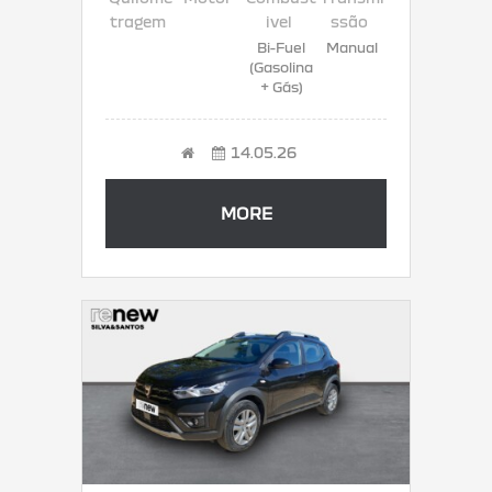
Bi-Fuel
Manual
(Gasolina
+ Gás)
14.05.26
MORE